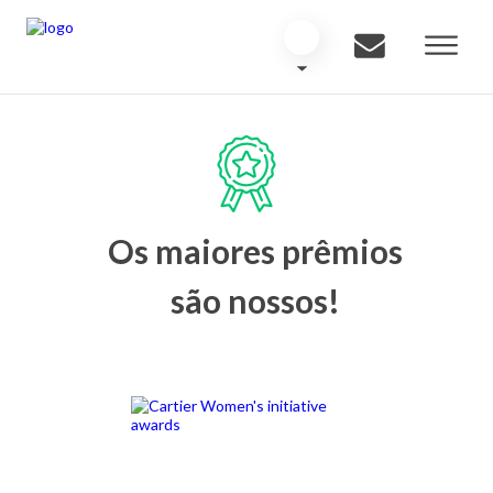
Os maiores prêmios
são nossos!