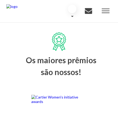
Os maiores prêmios
são nossos!