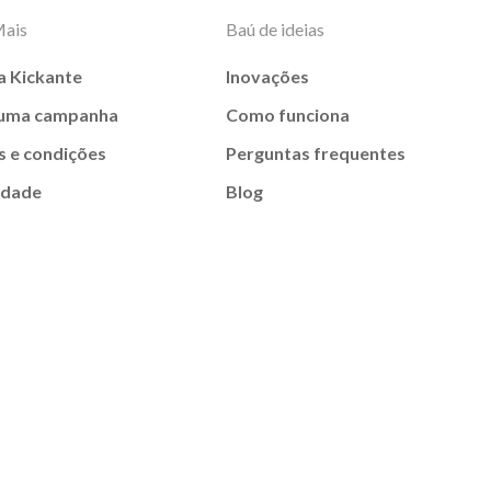
Mais
Baú de ideias
a Kickante
Inovações
 uma campanha
Como funciona
 e condições
Perguntas frequentes
idade
Blog