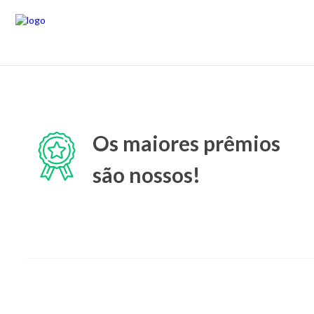
Os maiores prêmios
são nossos!