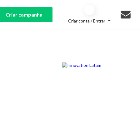
Criar campanha
Criar conta / Entrar