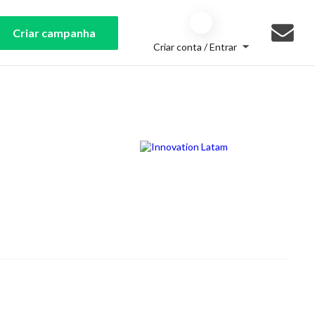
Criar campanha
Criar conta / Entrar