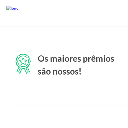
Os maiores prêmios
são nossos!