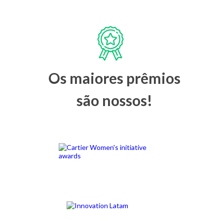
Os maiores prêmios
são nossos!