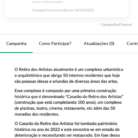
Causas e Comunidade
Campanha encerrada em
16/10/2023
Campanha
Flexível
Campanha
Como Participar?
Atualizações (0)
Contr