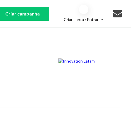
Criar campanha
Criar conta / Entrar