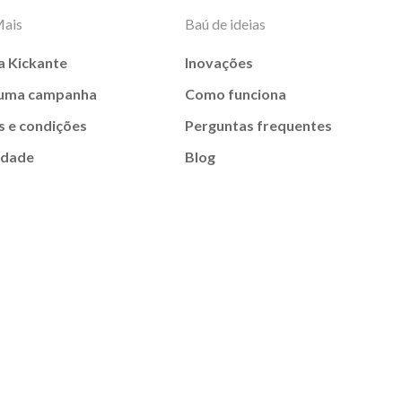
Mais
Baú de ideias
a Kickante
Inovações
 uma campanha
Como funciona
 e condições
Perguntas frequentes
idade
Blog