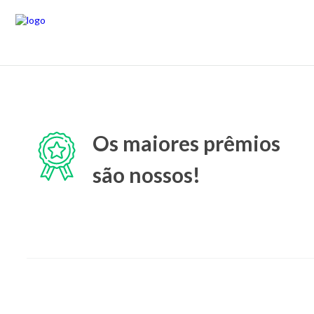
Os maiores prêmios
são nossos!