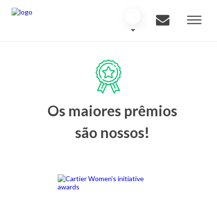
Os maiores prêmios
são nossos!