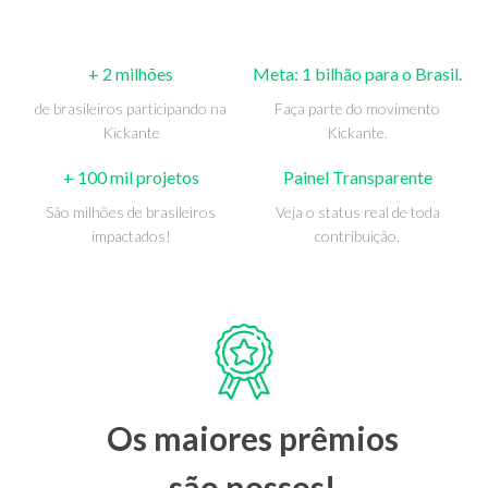
+ 2 milhões
Meta: 1 bilhão para o Brasil.
de brasileiros participando na
Faça parte do movimento
Kickante
Kickante.
+ 100 mil projetos
Painel Transparente
São milhões de brasileiros
Veja o status real de toda
impactados!
contribuição.
Os maiores prêmios
são nossos!