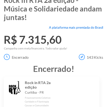
Música e Solidariedade andam
juntas!
A plataforma mais premiada do Brasil
R$ 7.315,60
Campanha sem meta financeira. Todo valor ajuda!
Encerrado
143
Kicks
Encerrado
!
Rock in RTA 2a
edição
Curitiba
-
PR
Financiamento Coletivo
Caridade e Filantropia
Causas e Comunidade