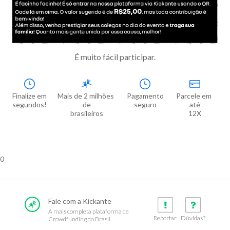
É muito fácil participar.
Finalize em

Mais de 2 milhões 
Pagamento

Parcele em 
segundos!
de

seguro
até

brasileiros
12X
0
Fale com a Kickante
A mais completa plataforma de
Reportar
Dúvidas?
Crowdfunding do Brasil