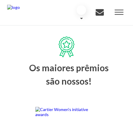
Os maiores prêmios
são nossos!