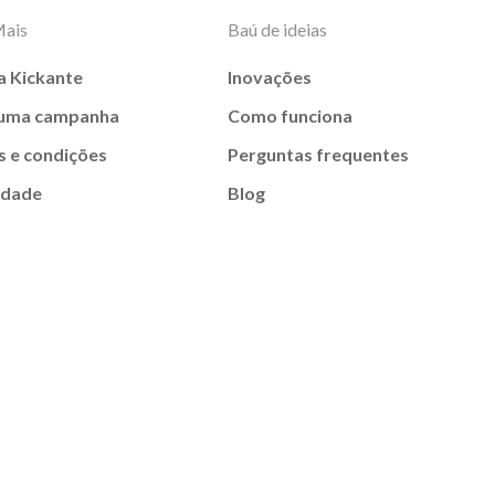
Mais
Baú de ideias
a Kickante
Inovações
 uma campanha
Como funciona
 e condições
Perguntas frequentes
idade
Blog