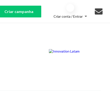
Criar campanha
Criar conta / Entrar