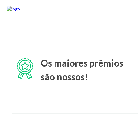
Os maiores prêmios
são nossos!