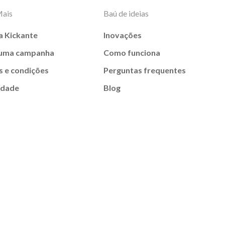
Mais
Baú de ideias
a Kickante
Inovações
 uma campanha
Como funciona
 e condições
Perguntas frequentes
idade
Blog