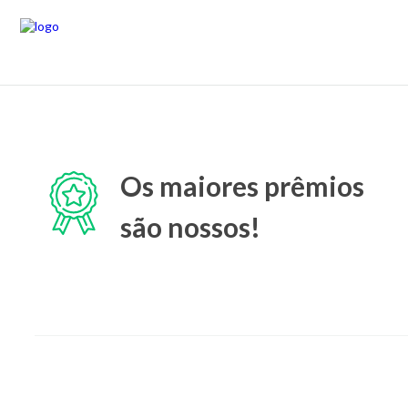
Os maiores prêmios
são nossos!