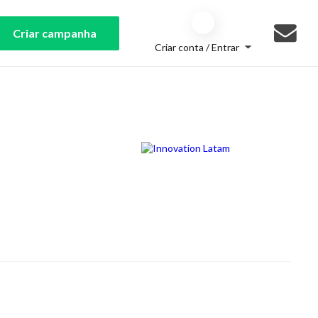
Criar campanha
Criar conta / Entrar