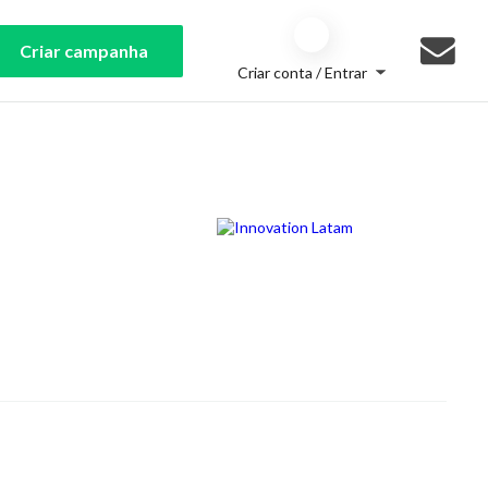
Criar campanha
Criar conta / Entrar