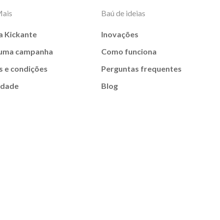
Mais
Baú de ideias
a Kickante
Inovações
 uma campanha
Como funciona
 e condições
Perguntas frequentes
idade
Blog