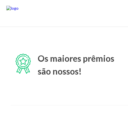
Os maiores prêmios
são nossos!