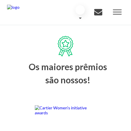
Os maiores prêmios
são nossos!