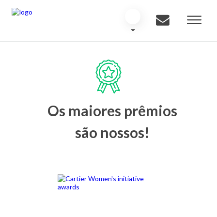
Os maiores prêmios
são nossos!