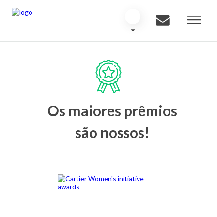
Os maiores prêmios
são nossos!