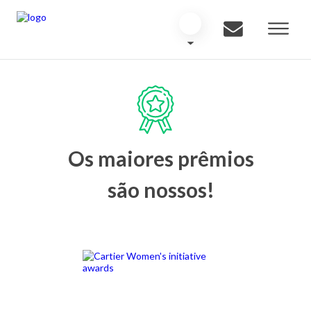
Os maiores prêmios
são nossos!