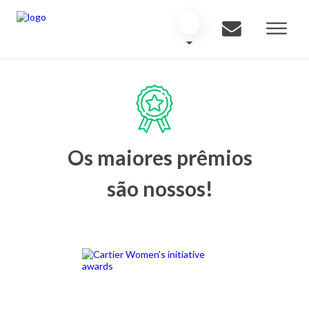
Os maiores prêmios
são nossos!