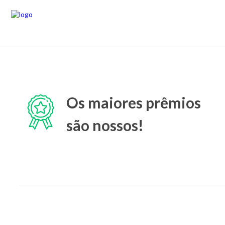
Os maiores prêmios
são nossos!