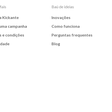
Mais
Baú de ideias
a Kickante
Inovações
 uma campanha
Como funciona
 e condições
Perguntas frequentes
idade
Blog