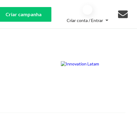
Criar campanha
Criar conta / Entrar