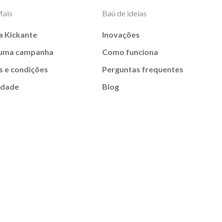
Mais
Baú de ideias
a Kickante
Inovações
 uma campanha
Como funciona
 e condições
Perguntas frequentes
idade
Blog