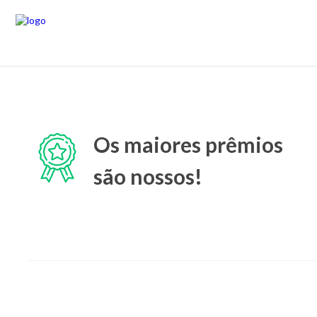
Os maiores prêmios
são nossos!