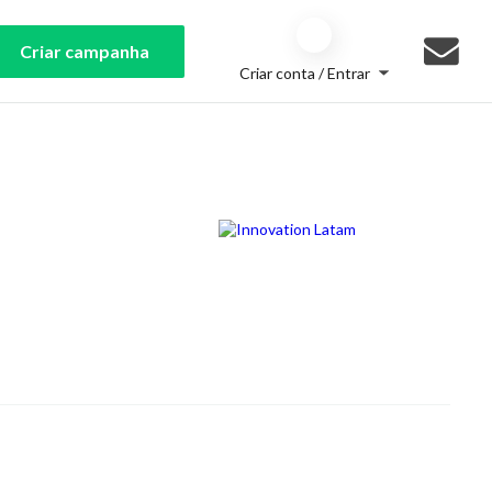
Criar campanha
Criar conta / Entrar