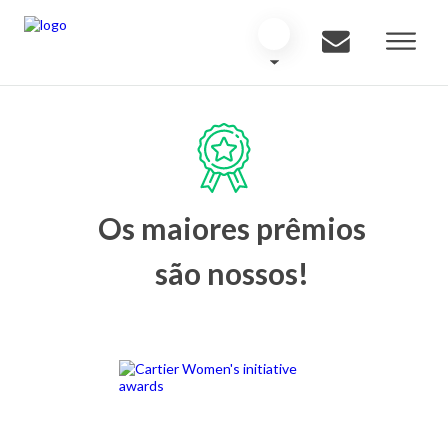
Os maiores prêmios
são nossos!