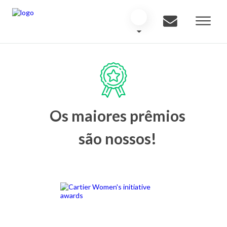
Os maiores prêmios
são nossos!