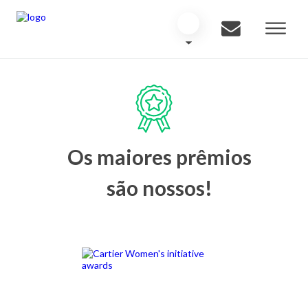
Os maiores prêmios
são nossos!