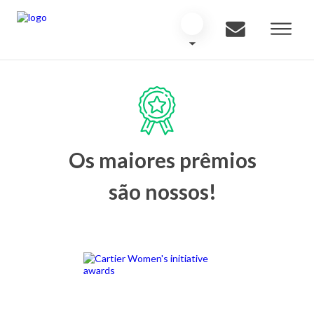
Os maiores prêmios
são nossos!