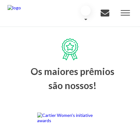
Os maiores prêmios
são nossos!