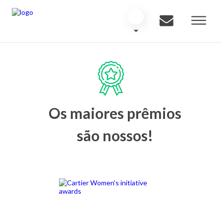
Os maiores prêmios
são nossos!