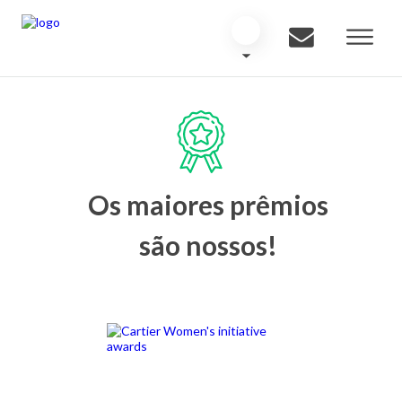
Os maiores prêmios
são nossos!