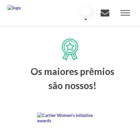
Os maiores prêmios
são nossos!