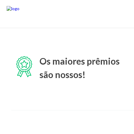
Os maiores prêmios
são nossos!