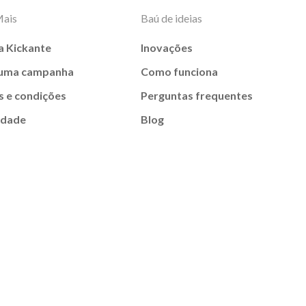
Mais
Baú de ideias
a Kickante
Inovações
 uma campanha
Como funciona
 e condições
Perguntas frequentes
idade
Blog