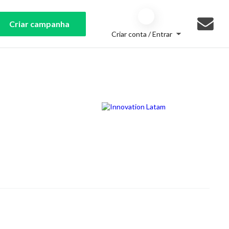
Criar campanha
Criar conta / Entrar