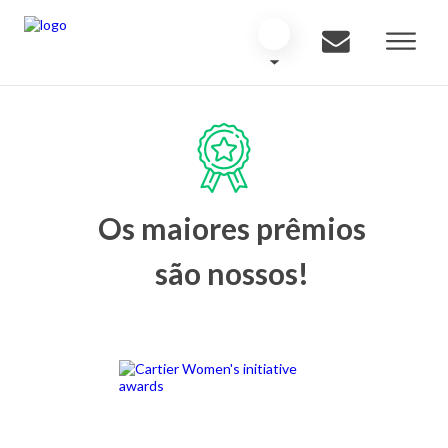
Os maiores prêmios
são nossos!