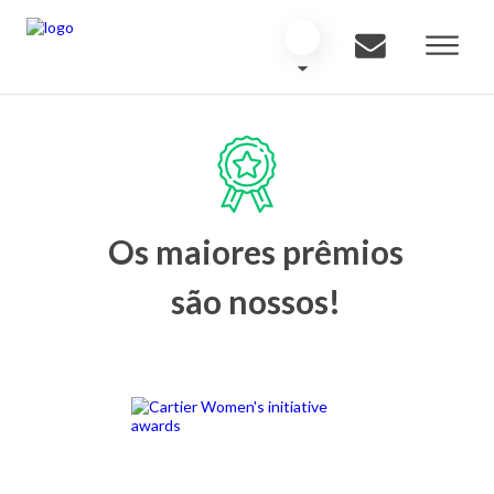
Os maiores prêmios
são nossos!