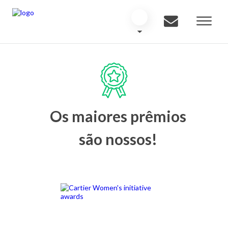
Os maiores prêmios
são nossos!