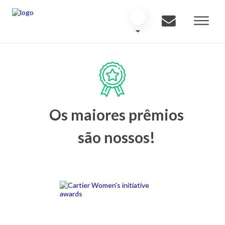
Os maiores prêmios
são nossos!