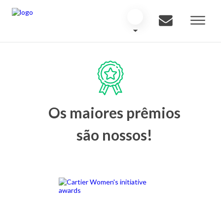
Os maiores prêmios
são nossos!