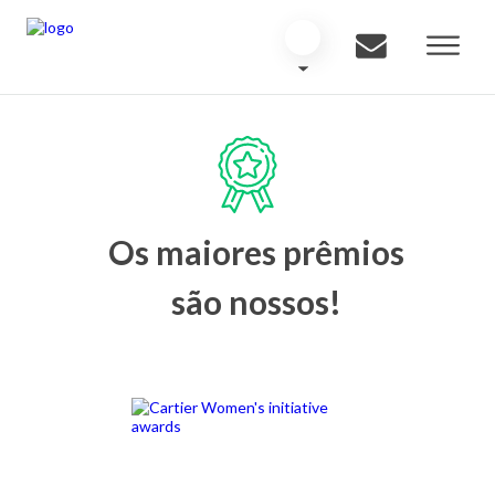
Os maiores prêmios
são nossos!