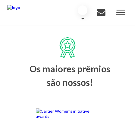
Os maiores prêmios
são nossos!