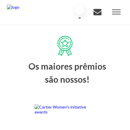
Os maiores prêmios
são nossos!