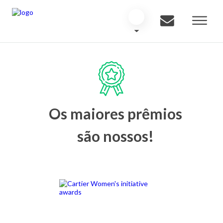
Os maiores prêmios
são nossos!