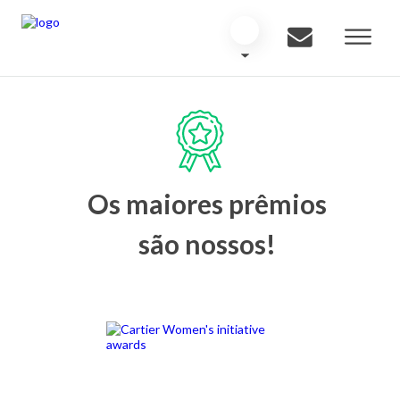
Os maiores prêmios
são nossos!