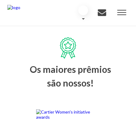
Os maiores prêmios
são nossos!