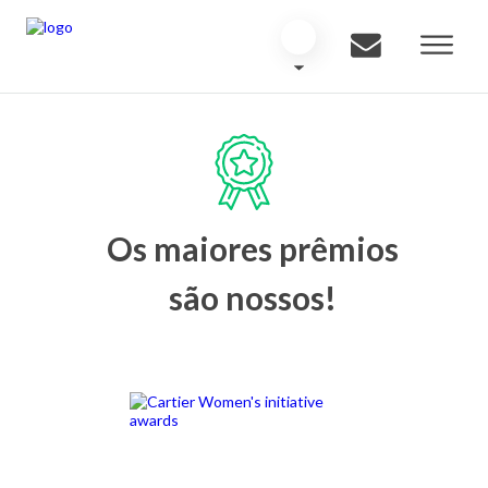
Os maiores prêmios
são nossos!