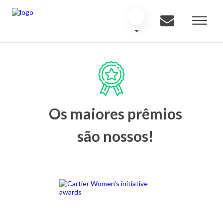
Os maiores prêmios
são nossos!