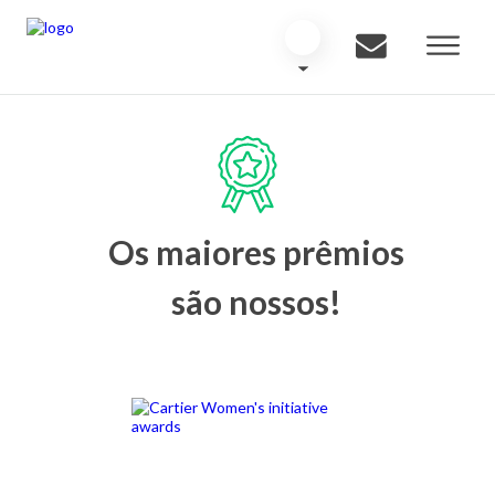
Os maiores prêmios
são nossos!