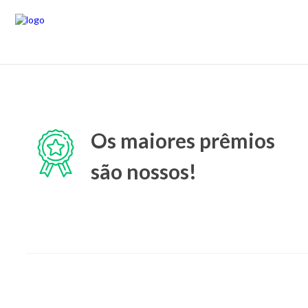
Os maiores prêmios
são nossos!