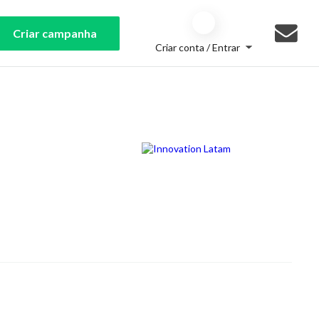
Criar campanha
Criar conta / Entrar