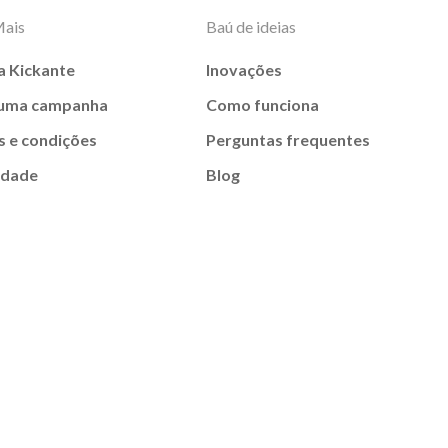
Mais
Baú de ideias
a Kickante
Inovações
 uma campanha
Como funciona
 e condições
Perguntas frequentes
idade
Blog