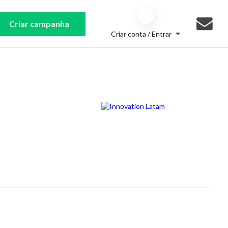
Criar campanha
Criar conta / Entrar