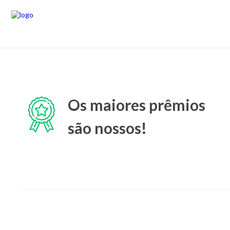
Os maiores prêmios
são nossos!