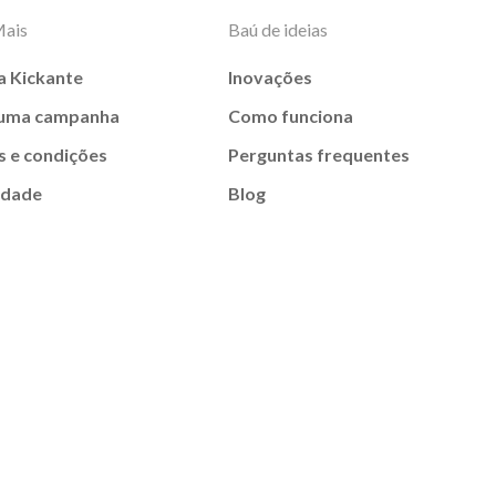
Mais
Baú de ideias
a Kickante
Inovações
 uma campanha
Como funciona
 e condições
Perguntas frequentes
idade
Blog