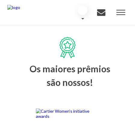
Os maiores prêmios
são nossos!