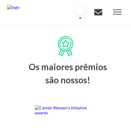
Os maiores prêmios
são nossos!