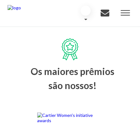
Os maiores prêmios
são nossos!