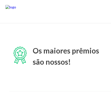
Os maiores prêmios
são nossos!