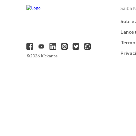
Saiba 
Sobre 
Lance
Termos
Privac
©2026 Kickante