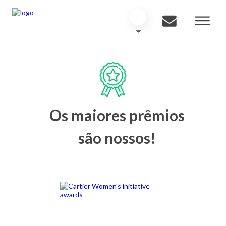
Os maiores prêmios
são nossos!