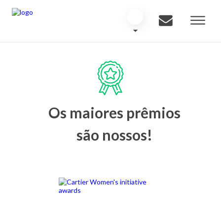
Os maiores prêmios
são nossos!